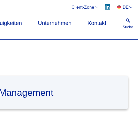
Client-Zone
DE
Webflex
CS
uigkeiten
Unternehmen
Kontakt
Flexflow
EN
Suche
PL
Suche
 Management