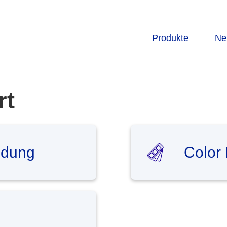
Produkte
Ne
rt
ldung
Color