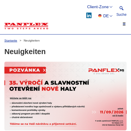
Client-Zone
Suche
DE
Webflex
Flexflow
CS
Suche
EN
Startseite
Neuigkeiten
PL
Neuigkeiten